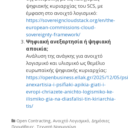
ψηφιακής κυριαρχίας του SCS, με
έμφαση στο ανοιχτό λογισμικό:
https://sovereigncloudstack.org/en/the-
european-commissions-cloud-
sovereignty-framework/
Ψηφιακή ανεξαρτησία ή ψηφιακή
αποικία;
Ανάλυση της ανάγκης για ανοιχτό
λογισμικό και υλισμικό ως θεμέλιο
ευρωπαϊκής ψηφιακής κυριαρχίας:
https://openbusiness.ellak.gr/2025/12/05/psi
anexartisia-i-psifiaki-apikia-giati-i-
evropi-chriazete-anichto-logismiko-ke-
ilismiko-gia-na-diasfalisi-tin-kiriarchia-
tis/
Categories
Open Contracting
,
Ανοιχτό Λογισμικό
,
Δημόσιες
Προμήθειες
,
Τεχνητή Νοημοσύνη