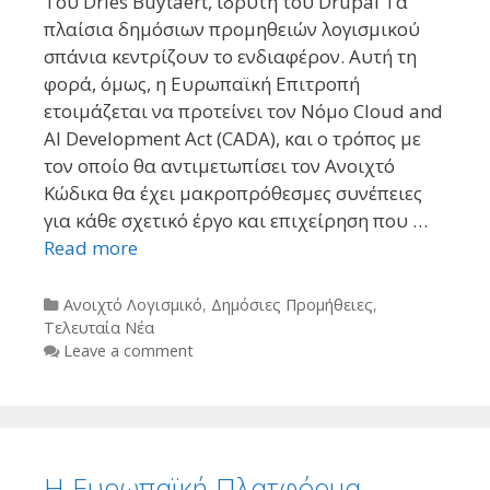
Του Dries Buytaert, ιδρυτή του Drupal Τα
πλαίσια δημόσιων προμηθειών λογισμικού
σπάνια κεντρίζουν το ενδιαφέρον. Αυτή τη
φορά, όμως, η Ευρωπαϊκή Επιτροπή
ετοιμάζεται να προτείνει τον Νόμο Cloud and
AI Development Act (CADA), και ο τρόπος με
τον οποίο θα αντιμετωπίσει τον Ανοιχτό
Κώδικα θα έχει μακροπρόθεσμες συνέπειες
για κάθε σχετικό έργο και επιχείρηση που …
Read more
Categories
Ανοιχτό Λογισμικό
,
Δημόσιες Προμήθειες
,
Τελευταία Νέα
Leave a comment
Η Ευρωπαϊκή Πλατφόρμα