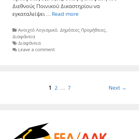
Διεθνούς Ποινικού Δικαστηρίου να
εγκαταλείψει …
Read more
Categories
Ανοιχτό Λογισμικό
,
Δημόσιες Προμήθειες
,
Διαφάνεια
Tags
Διαφάνεια
Leave a comment
Post
1
2
…
7
Next →
navigation