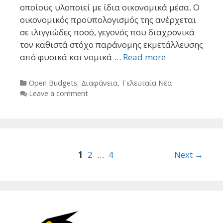
οποίους υλοποιεί με ίδια οικονομικά μέσα. Ο
οικονομικός προϋπολογισμός της ανέρχεται
σε ιλιγγιώδες ποσό, γεγονός που διαχρονικά
τον καθιστά στόχο παράνομης εκμετάλλευσης
από φυσικά και νομικά …
Read more
Categories
Open Budgets
,
Διαφάνεια
,
Τελευταία Νέα
Leave a comment
Post
1
2
…
4
Next →
navigation