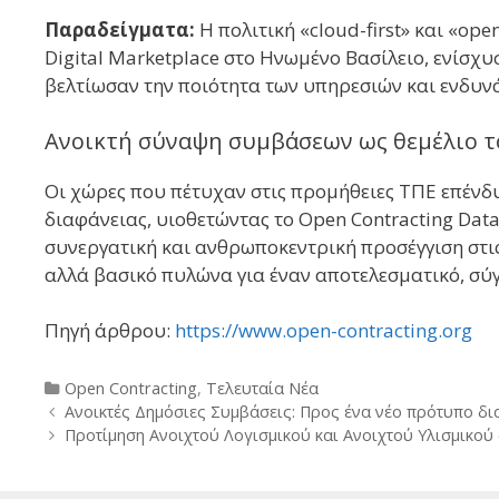
Παραδείγματα:
Η πολιτική «cloud-first» και «ope
Digital Marketplace στο Ηνωμένο Βασίλειο, ενίσχ
βελτίωσαν την ποιότητα των υπηρεσιών και ενδυν
Ανοικτή σύναψη συμβάσεων ως θεμέλιο 
Οι χώρες που πέτυχαν στις προμήθειες ΤΠΕ επένδ
διαφάνειας, υιοθετώντας το Open Contracting Data
συνεργατική και ανθρωποκεντρική προσέγγιση στις
αλλά βασικό πυλώνα για έναν αποτελεσματικό, σύ
Πηγή άρθρου:
https://www.open-contracting.org
Categories
Open Contracting
,
Τελευταία Νέα
Post
Ανοικτές Δημόσιες Συμβάσεις: Προς ένα νέο πρότυπο δι
navigation
Προτίμηση Ανοιχτού Λογισμικού και Ανοιχτού Υλισμικού