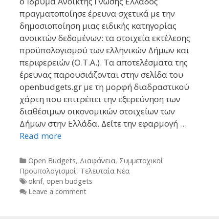
ο Ίδρυμα Ανοικτής Γνώσης Ελλάδος
πραγματοποίησε έρευνα σχετικά με την
δημοσιοποίηση μιας ειδικής κατηγορίας
ανοικτών δεδομένων: τα στοιχεία εκτέλεσης
προϋπολογισμού των ελληνικών Δήμων και
περιφερειών (Ο.Τ.Α.). Τα αποτελέσματα της
έρευνας παρουσιάζονται στην σελίδα του
openbudgets.gr με τη μορφή διαδραστικού
χάρτη που επιτρέπει την εξερεύνηση των
διαθέσιμων οικονομικών στοιχείων των
Δήμων στην Ελλάδα. Δείτε την εφαρμογή …
Read more
Categories
Open Budgets
,
Διαφάνεια
,
Συμμετοχικοί
Προϋπολογισμοί
,
Τελευταία Νέα
Tags
oknf
,
open budgets
Leave a comment