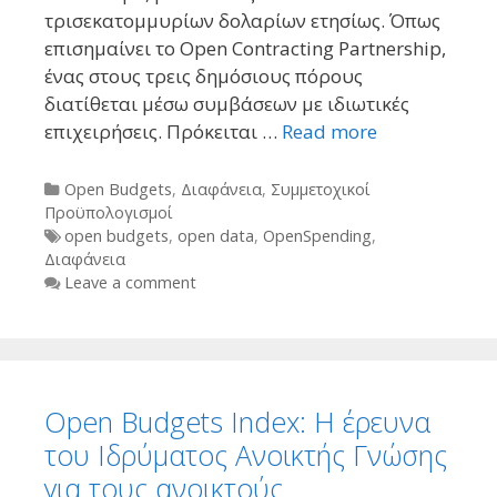
τρισεκατομμυρίων δολαρίων ετησίως. Όπως
επισημαίνει το Open Contracting Partnership,
ένας στους τρεις δημόσιους πόρους
διατίθεται μέσω συμβάσεων με ιδιωτικές
επιχειρήσεις. Πρόκειται …
Read more
Categories
Open Budgets
,
Διαφάνεια
,
Συμμετοχικοί
Προϋπολογισμοί
Tags
open budgets
,
open data
,
OpenSpending
,
Διαφάνεια
Leave a comment
Open Budgets Index: Η έρευνα
του Ιδρύματος Ανοικτής Γνώσης
για τους ανοικτούς