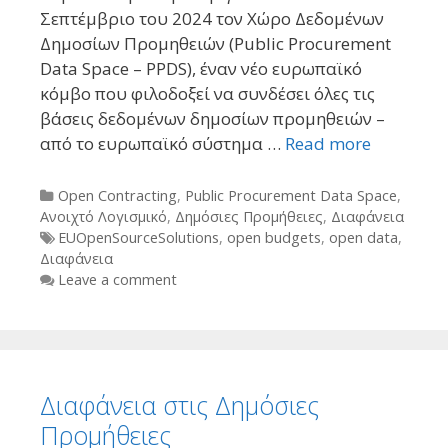
Σεπτέμβριο του 2024 τον Χώρο Δεδομένων
Δημοσίων Προμηθειών (Public Procurement
Data Space – PPDS), έναν νέο ευρωπαϊκό
κόμβο που φιλοδοξεί να συνδέσει όλες τις
βάσεις δεδομένων δημοσίων προμηθειών –
από το ευρωπαϊκό σύστημα …
Read more
Categories
Open Contracting
,
Public Procurement Data Space
,
Ανοιχτό Λογισμικό
,
Δημόσιες Προμήθειες
,
Διαφάνεια
Tags
EUOpenSourceSolutions
,
open budgets
,
open data
,
Διαφάνεια
Leave a comment
Διαφάνεια στις Δημόσιες
Προμήθειες