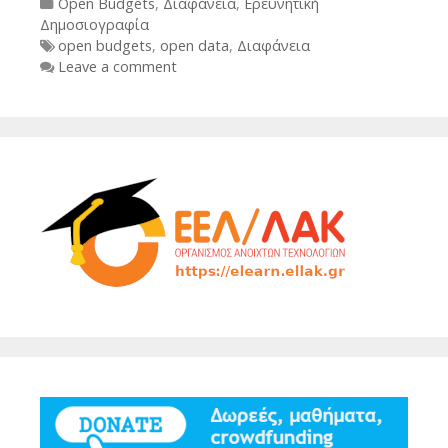
Categories
Open Budgets
,
Διαφάνεια
,
Ερευνητική
Δημοσιογραφία
Tags
open budgets
,
open data
,
Διαφάνεια
Leave a comment